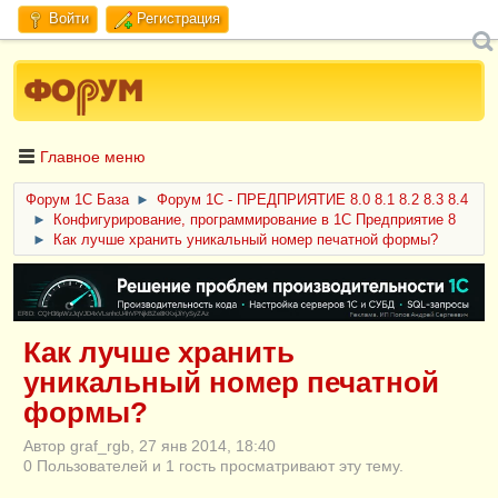
Войти
Регистрация
Главное меню
Форум 1C База
►
Форум 1С - ПРЕДПРИЯТИЕ 8.0 8.1 8.2 8.3 8.4
►
Конфигурирование, программирование в 1С Предприятие 8
►
Как лучше хранить уникальный номер печатной формы?
ERID: CQH36pWzJqVJD4xVLsnhcU4hVPNjkBZe8KKxjJiYySyZAz
Как лучше хранить
уникальный номер печатной
формы?
Автор graf_rgb, 27 янв 2014, 18:40
0 Пользователей и 1 гость просматривают эту тему.