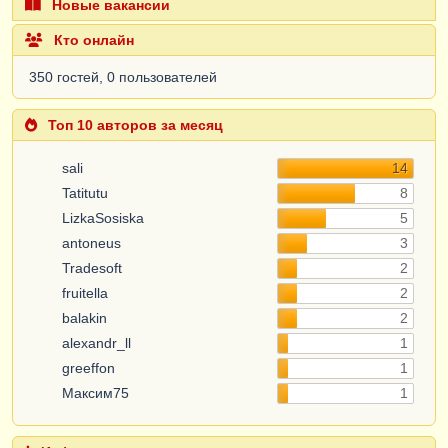
Новые вакансии
Кто онлайн
350 гостей, 0 пользователей
Топ 10 авторов за месяц
sali
14
Tatitutu
8
LizkaSosiska
5
antoneus
3
Tradesoft
2
fruitella
2
balakin
2
alexandr_ll
1
greeffon
1
Максим75
1