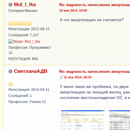
MuI_I_Ika
Re: ведомость начисления амортизац
Гончаров Михаил
16 янв 2014, 10:00
А что амортизация не считается?
Регистрация: 2012-08-15
Сообщений: 7,147
Профессия: Программист
1С
РЕПУТАЦИЯ: 896
СветланаАДВ
Re: ведомость начисления амортизац
11 апр 2014, 18:19
У меня такая же проблема, по двум
Регистрация: 2014-04-11
амортизацию за текущий месяц, ра
Сообщений: 1
состояние местонахождение ОС, в к
Профессия: Ученик 1С