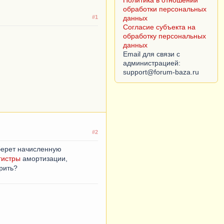
обработку персональных
данных
#1
Email для связи с
администрацией:
#2
 берет начисленную
гистры
амортизации,
рить?