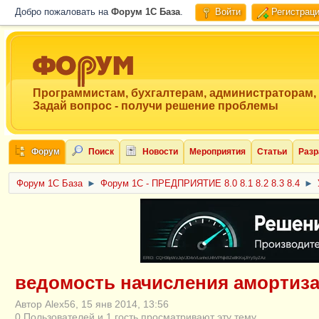
Добро пожаловать на
Форум 1C База
.
Войти
Регистрац
Программистам, бухгалтерам, администраторам,
Задай вопрос - получи решение проблемы
Форум
Поиск
Новости
Мероприятия
Статьи
Разр
Форум 1C База
►
Форум 1С - ПРЕДПРИЯТИЕ 8.0 8.1 8.2 8.3 8.4
►
ERID: CQH36pWzJqVJD4xVLsnhcU4hVPNjkBZe8KKxjJiYySyZAz
ведомость начисления амортиза
Автор Alex56, 15 янв 2014, 13:56
0 Пользователей и 1 гость просматривают эту тему.