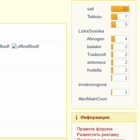
sali
20
Tatitutu
7
LizkaSosiska
5
Afinogen
4
balakin
2
Tradesoft
2
antoneus
2
fruitella
2
innatvorogova
1
AlexMainCoon
1
Информация
Правила форума
Разместить рекламу
Политика в отношении
обработки персональных
данных
Согласие субъекта на