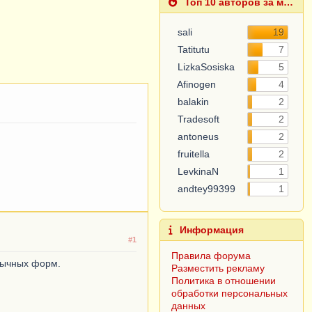
Топ 10 авторов за месяц
sali
19
Tatitutu
7
5
LizkaSosiska
Afinogen
4
balakin
2
Tradesoft
2
antoneus
2
fruitella
2
LevkinaN
1
1
andtey99399
#1
Информация
бычных форм.
Правила форума
Разместить рекламу
Политика в отношении