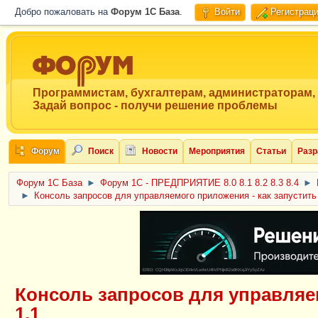
Добро пожаловать на
Форум 1C База
.
Войти
Регистрац
Программистам, бухгалтерам, администраторам,
Задай вопрос - получи решение проблемы
Форум
Поиск
Новости
Мероприятия
Статьи
Разр
Форум 1C База
►
Форум 1С - ПРЕДПРИЯТИЕ 8.0 8.1 8.2 8.3 8.4
►
►
Консоль запросов для управляемого приложения - как запустить 
ERID: CQH36pWzJqVJD4xVLsnhcU4hVPNjkBZe8KKxjJiYySyZAz
Консоль запросов для управляем
1.1