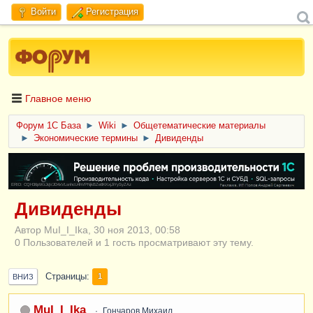
Войти
Регистрация
Главное меню
Форум 1C База
►
Wiki
►
Общетематические материалы
►
Экономические термины
►
Дивиденды
ERID: CQH36pWzJqVJD4xVLsnhcU4hVPNjkBZe8KKxjJiYySyZAz
Дивиденды
Автор MuI_I_Ika, 30 ноя 2013, 00:58
0 Пользователей и 1 гость просматривают эту тему.
Страницы
1
ВНИЗ
MuI_I_Ika
Гончаров Михаил