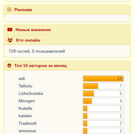
Реклама
Новые вакансии
Кто онлайн
728 гостей, 0 пользователей
Топ 10 авторов за месяц
sali
19
Tatitutu
7
LizkaSosiska
5
Afinogen
4
fruitella
2
balakin
2
Tradesoft
2
antoneus
2