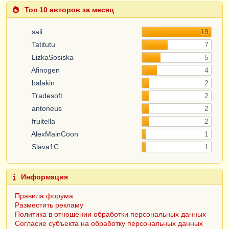
Топ 10 авторов за месяц
sali
19
Tatitutu
7
LizkaSosiska
5
Afinogen
4
balakin
2
Tradesoft
2
antoneus
2
fruitella
2
AlexMainCoon
1
Slava1C
1
Информация
Правила форума
Разместить рекламу
Политика в отношении обработки персональных данных
Согласие субъекта на обработку персональных данных