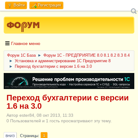
Войти
Регистрация
Главное меню
Форум 1C База
►
Форум 1С - ПРЕДПРИЯТИЕ 8.0 8.1 8.2 8.3 8.4
►
Установка и администрирование 1С Предприятие 8
►
Переход бухгалтерии с версии 1.6 на 3.0
ERID: CQH36pWzJqVJD4xVLsnhcU4hVPNjkBZe8KKxjJiYySyZAz
Переход бухгалтерии с версии
1.6 на 3.0
Автор ester84, 08 окт 2013, 11:33
0 Пользователей и 1 гость просматривают эту тему.
Страницы
1
ВНИЗ