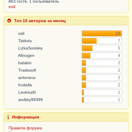
863 гостя, 1 пользователь
esd
Топ 10 авторов за месяц
sali
19
Tatitutu
7
LizkaSosiska
5
Afinogen
4
balakin
2
Tradesoft
2
antoneus
2
fruitella
2
LevkinaN
1
andtey99399
1
Информация
Правила форума