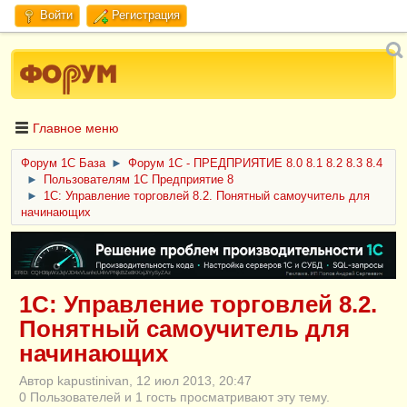
Войти
Регистрация
Главное меню
Форум 1C База
►
Форум 1С - ПРЕДПРИЯТИЕ 8.0 8.1 8.2 8.3 8.4
►
Пользователям 1С Предприятие 8
►
1С: Управление торговлей 8.2. Понятный самоучитель для
начинающих
ERID: CQH36pWzJqVJD4xVLsnhcU4hVPNjkBZe8KKxjJiYySyZAz
1С: Управление торговлей 8.2.
Понятный самоучитель для
начинающих
Автор kapustinivan, 12 июл 2013, 20:47
0 Пользователей и 1 гость просматривают эту тему.