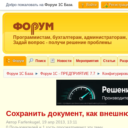
Добро пожаловать на
Форум 1C База
.
Войти
Регистрац
Программистам, бухгалтерам, администраторам,
Задай вопрос - получи решение проблемы
Форум
Поиск
Новости
Мероприятия
Статьи
Разр
Форум 1C База
►
Форум 1С - ПРЕДПРИЯТИЕ 7.7
►
Конфигурирова
ERID: CQH36pWzJqVJD4xVLsnhcU4hVPNjkBZe8KKxjJiYySyZAz
Сохранить документ, как внешн
Автор Farfenkugel, 19 апр 2013, 13:11
0 Пользователей и 1 гость просматривают эту тему.