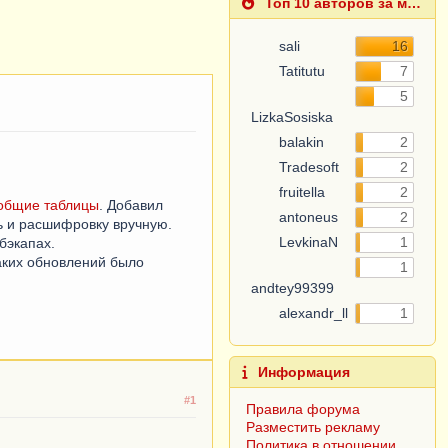
Топ 10 авторов за месяц
sali
16
Tatitutu
7
LizkaSosiska
5
balakin
2
Tradesoft
2
fruitella
2
antoneus
2
общие таблицы
. Добавил
LevkinaN
1
ь и расшифровку вручную.
бэкапах.
andtey99399
1
таких обновлений было
alexandr_ll
1
Информация
Правила форума
Разместить рекламу
#1
Политика в отношении
обработки персональных
данных