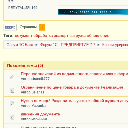
7.7
РЕПУТАЦИЯ: 169
Страницы
1
ВВЕРХ
Теги:
документ
обработка
экспорт
выгрузка
обновление
Форум 1C База
►
Форум 1С - ПРЕДПРИЯТИЕ 7.7
►
Конфигурирова
Похожие темы (5)
Перенос значений из подчиненного справочника в фор
Автор
strannik777
Ограничение по цене товара в документе Реализация
Автор
Belanas
Нужна помощь! Разделитель учета + общий журнал док
Автор
Mazanka
движения документа
Автор
мариника
Долго проводятся документы