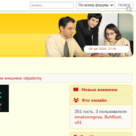
08 авг 2026, 17:34
как внешнюю обработку
Новые вакансии
Кто онлайн
251 гость, 3 пользователя
innatvorogova
,
BuhRust
,
v01