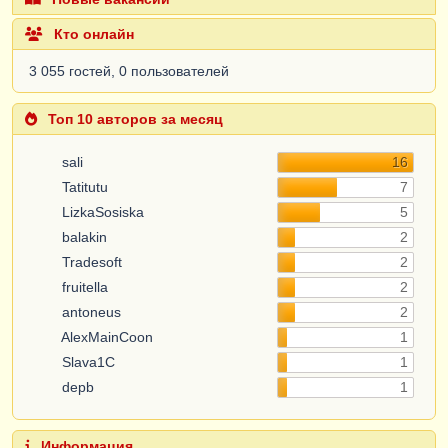
Кто онлайн
3 055 гостей, 0 пользователей
Топ 10 авторов за месяц
sali
16
Tatitutu
7
LizkaSosiska
5
balakin
2
Tradesoft
2
fruitella
2
antoneus
2
AlexMainCoon
1
Slava1C
1
depb
1
Информация