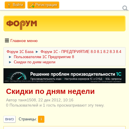
Войти
Регистрация
Главное меню
Форум 1C База
►
Форум 1С - ПРЕДПРИЯТИЕ 8.0 8.1 8.2 8.3 8.4
►
Пользователям 1С Предприятие 8
►
Скидки по дням недели
ERID: CQH36pWzJqVJD4xVLsnhcU4hVPNjkBZe8KKxjJiYySyZAz
Скидки по дням недели
Автор таня1508, 22 дек 2012, 10:16
0 Пользователей и 1 гость просматривают эту тему.
Страницы
1
ВНИЗ