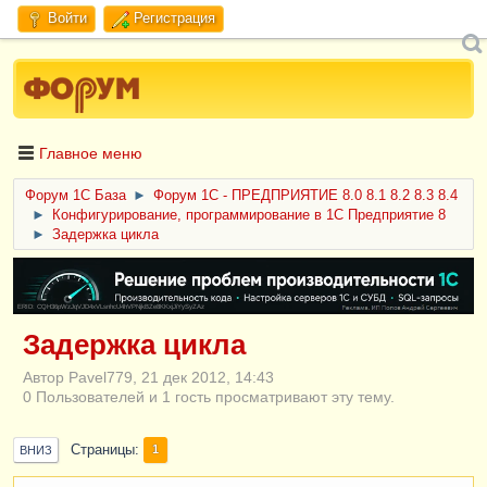
Войти
Регистрация
Главное меню
Форум 1C База
►
Форум 1С - ПРЕДПРИЯТИЕ 8.0 8.1 8.2 8.3 8.4
►
Конфигурирование, программирование в 1С Предприятие 8
►
Задержка цикла
ERID: CQH36pWzJqVJD4xVLsnhcU4hVPNjkBZe8KKxjJiYySyZAz
Задержка цикла
Автор Pavel779, 21 дек 2012, 14:43
0 Пользователей и 1 гость просматривают эту тему.
Страницы
1
ВНИЗ