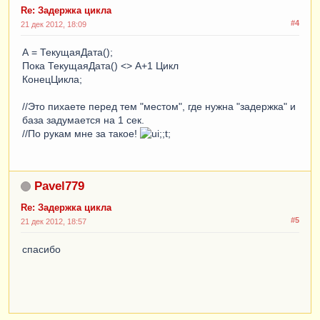
Re: Задержка цикла
#4
21 дек 2012, 18:09
А = ТекущаяДата();
Пока ТекущаяДата() <> А+1 Цикл
КонецЦикла;
//Это пихаете перед тем "местом", где нужна "задержка" и
база задумается на 1 сек.
//По рукам мне за такое!
Pavel779
Re: Задержка цикла
#5
21 дек 2012, 18:57
спасибо