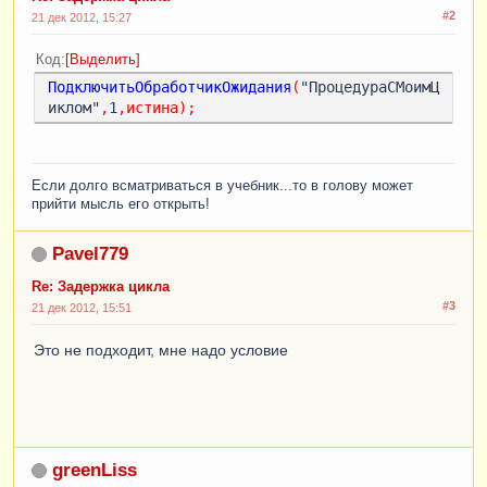
#2
21 дек 2012, 15:27
Код
Выделить
ПодключитьОбработчикОжидания
(
"ПроцедураСМоимЦ
иклом"
,
1
,
истина
);
Если долго всматриваться в учебник...то в голову может
прийти мысль его открыть!
Pavel779
Re: Задержка цикла
#3
21 дек 2012, 15:51
Это не подходит, мне надо условие
greenLiss