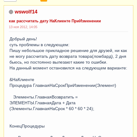
wswolf14
как рассчитать дату НаКлиенте ПриИзменении
13 ноя 2012, 14:05
Добрый день!
суть проблемы в следующем:
Пишу небольшое прикладное решение для друзей, ни как
не могу рассчитать дату возврата товара(ломбард), 2 дня
бьюсь, но постоянно вылезают какие то ошибки.
На данный момент остановился на следующем варианте:
&НаКлиенте
Процедура ГлавнаяНаСрокПриИзменении(Элемент)
Элементы.ГлавнаяВозвратить =
ЭЛЕМЕНТЫ.ГлавнаяДата + Дата
(Элементы.ГлавнаяНаСрок * 60 * 60 * 24);
КонецПроцедуры