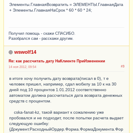
Элементы.ГлавнаяВозвратить = ЭЛЕМЕНТЫ.ГлавнаяДата
+ Элементы.ГлавнаяНаСрок * 60 * 60 * 24;
Получил помощь - скажи СПАСИБО.
Разобрался сам - расскажи другим.
wswolf14
Re: как рассчитать дату НаКлиенте ПриИзменении
#3
14 ноя 2012, 09:54
в итоге хочу получить дату возврата(писал в 0), т е
человек пришел, например, сдал мобилу за 10 к на 30
дней под 10 процентов 1.01.2012 соответственно
автоматом должна рассчитаться дата возврата денежных
средств с процентом.
cska-fanat-kz, такой вариант к сожалению уже
пробовался и не подходит, после попытки расчета выдает
следующую ошибку:
{Документ.РасходныйОрдер.Форма.ФормаДокумента.Фор