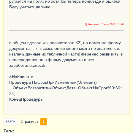
ругается на поля, но хотя бы теперь понял где я ошибся.
Буду учиться дальше.
Добавлено:
14 ноя 2012, 11:26
в общем сделал как посоветовал KZ, но поменял форму
документа, т. к. к сожалению моего мозга не хватило как
извлечь данные из табличной части))перенес реквизиты в
непосредственно в форму документа и все
заработало:zebzdr:
&НаКлиенте
Процедура НаСрокПриИзменении(Элемент)
Объект.Возвратить=Объект.Дата+Объект.НаСрок*60*60*
24;
КонецПроцедуры
Страницы
1
ВВЕРХ
Теги: