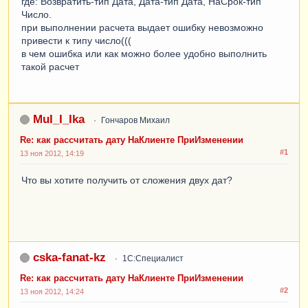
где: Возвратить-тип Дата, Дата-тип Дата, НаСрок-тип
Число.
при выполнении расчета выдает ошибку невозможно
привести к типу число(((
в чем ошибка или как можно более удобно выполнить
такой расчет
MuI_I_Ika
Гончаров Михаил
Re: как рассчитать дату НаКлиенте ПриИзменении
#1
13 ноя 2012, 14:19
Что вы хотите получить от сложения двух дат?
cska-fanat-kz
1С:Специалист
Re: как рассчитать дату НаКлиенте ПриИзменении
#2
13 ноя 2012, 14:24