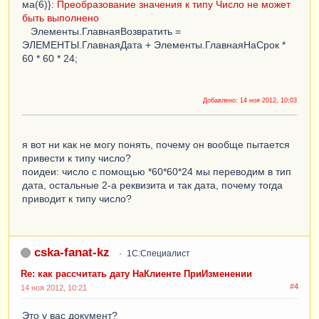
ма(6)}:
Преобразование значения к типу Число не может
быть выполнено
Элементы.ГлавнаяВозвратить =
ЭЛЕМЕНТЫ.ГлавнаяДата + Элементы.ГлавнаяНаСрок *
60 * 60 * 24;
Добавлено:
14 ноя 2012, 10:03
я вот ни как не могу понять, почему он вообще пытается
привести к типу число?
поидеи: число с помощью *60*60*24 мы переводим в тип
дата, остальные 2-а реквизита и так дата, почему тогда
приводит к типу число?
cska-fanat-kz
1С:Специалист
Re: как рассчитать дату НаКлиенте ПриИзменении
#4
14 ноя 2012, 10:21
Это у вас документ?