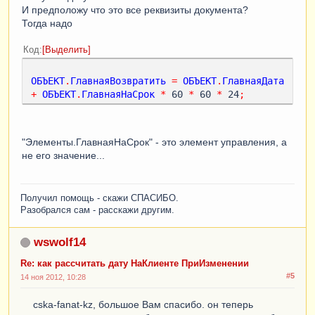
И предположу что это все реквизиты документа?
Тогда надо
Код
Выделить
ОБЪЕКТ
.
ГлавнаяВозвратить
=
ОБЪЕКТ
.
ГлавнаяДата
+
ОБЪЕКТ
.
ГлавнаяНаСрок
*
 60 
*
 60 
*
 24
;
"Элементы.ГлавнаяНаСрок" - это элемент управления, а
не его значение...
Получил помощь - скажи СПАСИБО.
Разобрался сам - расскажи другим.
wswolf14
Re: как рассчитать дату НаКлиенте ПриИзменении
#5
14 ноя 2012, 10:28
cska-fanat-kz, большое Вам спасибо. он теперь