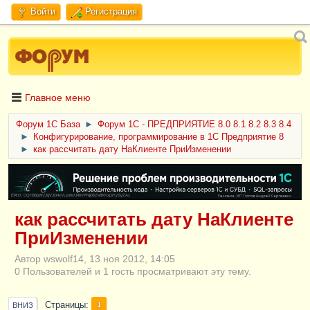
Войти
Регистрация
Главное меню
Форум 1C База
►
Форум 1С - ПРЕДПРИЯТИЕ 8.0 8.1 8.2 8.3 8.4
►
Конфигурирование, программирование в 1С Предприятие 8
►
как рассчитать дату НаКлиенте ПриИзменении
ERID: CQH36pWzJqVJD4xVLsnhcU4hVPNjkBZe8KKxjJiYySyZAz
как рассчитать дату НаКлиенте
ПриИзменении
Автор wswolf14, 13 ноя 2012, 14:05
0 Пользователей и 1 гость просматривают эту тему.
Страницы
1
ВНИЗ