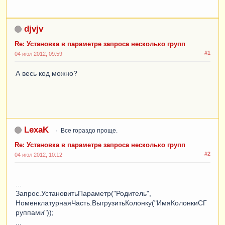
djvjv
Re: Установка в параметре запроса несколько групп
#1
04 июл 2012, 09:59
А весь код можно?
LexaK
Все гораздо проще.
Re: Установка в параметре запроса несколько групп
#2
04 июл 2012, 10:12
...
Запрос.УстановитьПараметр("Родитель",
НоменклатурнаяЧасть.ВыгрузитьКолонку("ИмяКолонкиСГ
руппами"));
...