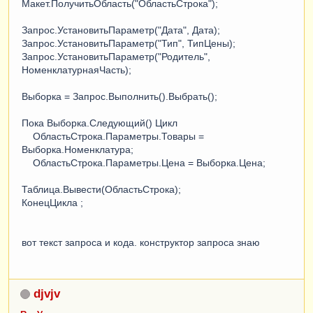
Макет.ПолучитьОбласть("ОбластьСтрока");
Запрос.УстановитьПараметр("Дата", Дата);
Запрос.УстановитьПараметр("Тип", ТипЦены);
Запрос.УстановитьПараметр("Родитель",
НоменклатурнаяЧасть);
Выборка = Запрос.Выполнить().Выбрать();
Пока Выборка.Следующий() Цикл
ОбластьСтрока.Параметры.Товары =
Выборка.Номенклатура;
ОбластьСтрока.Параметры.Цена = Выборка.Цена;
Таблица.Вывести(ОбластьСтрока);
КонецЦикла ;
вот текст запроса и кода. конструктор запроса знаю
djvjv