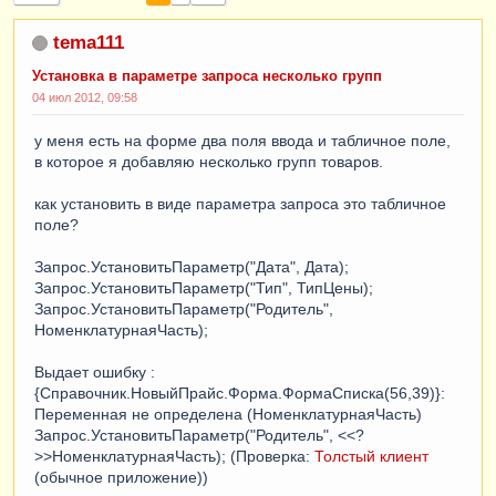
tema111
Установка в параметре запроса несколько групп
04 июл 2012, 09:58
у меня есть на форме два поля ввода и табличное поле,
в которое я добавляю несколько групп товаров.
как установить в виде параметра запроса это табличное
поле?
Запрос.УстановитьПараметр("Дата", Дата);
Запрос.УстановитьПараметр("Тип", ТипЦены);
Запрос.УстановитьПараметр("Родитель",
НоменклатурнаяЧасть);
Выдает ошибку :
{Справочник.НовыйПрайс.Форма.ФормаСписка(56,39)}:
Переменная не определена (НоменклатурнаяЧасть)
Запрос.УстановитьПараметр("Родитель", <<?
>>НоменклатурнаяЧасть); (Проверка:
Толстый клиент
(обычное приложение))