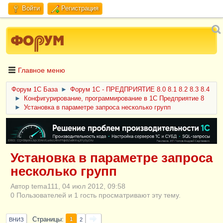
Войти
Регистрация
Главное меню
Форум 1C База
►
Форум 1С - ПРЕДПРИЯТИЕ 8.0 8.1 8.2 8.3 8.4
►
Конфигурирование, программирование в 1С Предприятие 8
►
Установка в параметре запроса несколько групп
ERID: CQH36pWzJqVJD4xVLsnhcU4hVPNjkBZe8KKxjJiYySyZAz
Установка в параметре запроса
несколько групп
Автор tema111, 04 июл 2012, 09:58
0 Пользователей и 1 гость просматривают эту тему.
Страницы
1
ВНИЗ
2