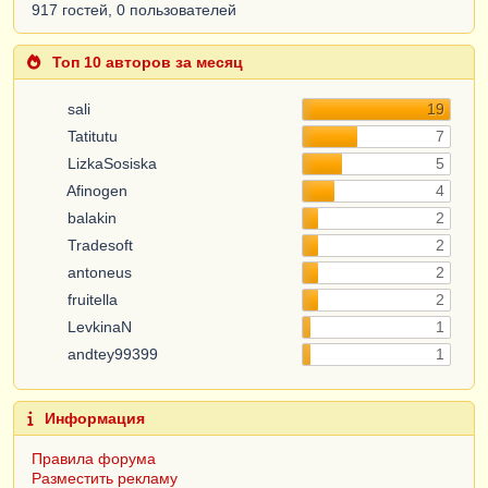
917 гостей, 0 пользователей
Топ 10 авторов за месяц
sali
19
Tatitutu
7
LizkaSosiska
5
Afinogen
4
balakin
2
Tradesoft
2
antoneus
2
fruitella
2
LevkinaN
1
andtey99399
1
Информация
Правила форума
Разместить рекламу