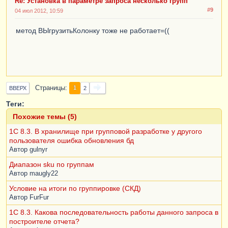
Re: Установка в параметре запроса несколько групп
#9
04 июл 2012, 10:59
метод ВЫгрузитьКолонку тоже не работает=((
Страницы
1
ВВЕРХ
2
Теги:
Похожие темы (5)
1С 8.3. В хранилище при групповой разработке у другого
пользователя ошибка обновления бд
Автор
gulnyr
Диапазон sku по группам
Автор
maugly22
Условие на итоги по группировке (СКД)
Автор
FurFur
1С 8.3. Какова последовательность работы данного запроса в
построителе отчета?