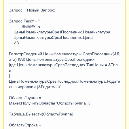
Запрос = Новый Запрос;
Запрос.Текст = "
|ВЫБРАТЬ
|ЦеныНоменклатурыСрезПоследних.Номенклатура,
|ЦеныНоменклатурыСрезПоследних.Цена
|ИЗ
|
РегистрСведений.ЦеныНоменклатуры.СрезПоследних(&Д
ата) КАК ЦеныНоменклатурыСрезПоследних
|где ЦеныНоменклатурыСрезПоследних.ТипЦены = &Тип
и
|
ЦеныНоменклатурыСрезПоследних.Номенклатура.Родите
ль в иерархии (&Родитель)";
ОбластьГруппа =
Макет.ПолучитьОбласть("ОбластьГруппа");
Таблица.Вывести(ОбластьГруппа);
ОбластьСтрока =