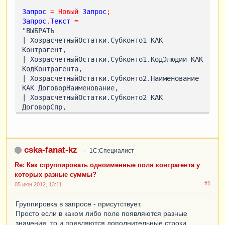
Запрос
=
Новый
Запрос
;
Запрос
.
Текст
=
"ВЫБРАТЬ

| ХозрасчетныйОстатки.Субконто1 КАК 
Контрагент,

| ХозрасчетныйОстатки.Субконто1.КодЭлюдии КАК 
КодКонтрагента,

| ХозрасчетныйОстатки.Субконто2.Наименование 
КАК ДоговорНаименование,

| ХозрасчетныйОстатки.Субконто2 КАК 
ДоговорСпр,

| ХозрасчетныйОстатки.Субконто2.Номер КАК 
НомерДоговора,

| ХозрасчетныйОстатки.Субконто2.Дата КАК 
ДатаДоговора,

cska-fanat-kz
1С:Специалист
| ХозрасчетныйОстатки.Субконто2.Подразделение 
КАК Подразделение,

Re: Как сгруппировать одноименные поля контрагента у
| СУММА(ХозрасчетныйОстатки.СуммаОстатокДт) 
которых разные суммы?
КАК СуммаДт

#1
05 июн 2012, 13:11
|ИЗ

| РегистрБухгалтерии.Хозрасчетный.Остатки(

Группировка в запросе - присутствует.
| &ДатаКон,

Просто если в каком либо поле появляются разные
| Счет В ИЕРАРХИИ (&СписокСчетов),

значения, то и появляются дополнительные строки...