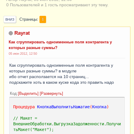
0 Пользователей и 1 гость просматривают эту тему.
Страницы
1
ВНИЗ
Rayrat
Как сгруппировать одноименные поля контрагента у
которых разные суммы?
05 июн 2012, 12:50
Как сгруппировать одноименные поля контрагента у
которых разные суммы? в модуле
ибо отчет расползается на 10 страниц...
подскажите хоть в каком куске кода это править надо
Код
Выделить
Развернуть
Процедура
КнопкаВыполнитьНажатие
(
Кнопка
)
// Макет = 
ВнешниеОбработки.ВыгрузкаЗадолженности.Получи
тьМакет("Макет");