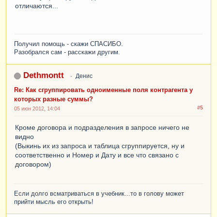
отличаются...
ВыборкаКонтрагент
=
Результат
.
Выбрать
(
ОбходРезультатаЗапроса
.
ПоГр
уппировкам
);
Получил помощь - скажи СПАСИБО.
Пока
ВыборкаКонтрагент
.
Следующий
()
Цикл
Разобрался сам - расскажи другим.
Если
не
ВыборкаКонтрагент
.
Контрагент
=
Dethmontt
Денис
Справочники
.
Контрагенты
.
ПустаяСсылка
()
Тогда
Re: Как сгруппировать одноименные поля контрагента у
//Парам.Заполнить(ВыборкаКонтрагент);
которых разные суммы?
#5
05 июн 2012, 14:04
//Парам.Контрагент = 
ВыборкаКонтрагент.Контрагент.НаименованиеПолн
Кроме договора и подразделения в запросе ничего не
ое;
видно
//Если ВыборкаКонтрагент.СуммаВзаиморасчетов 
(Выкинь их из запроса и таблица сгруппируется, ну и
> 0 Тогда
соответственно и Номер и Дату и все что связано с
договором)
//Парам.СуммаДт = 
Формат(ВыборкаКонтрагент.СуммаДт,"ЧДЦ=2; 
ЧГ=0");
Если долго всматриваться в учебник...то в голову может
//Парам.СуммаКт = 
прийти мысль его открыть!
Формат(ВыборкаКонтрагент.СуммаКт,"ЧДЦ=2; 
ЧГ=0");