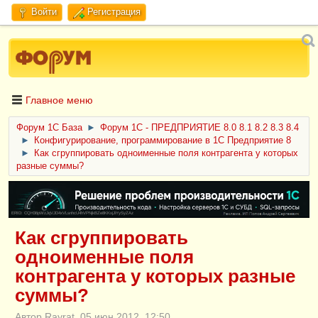
Войти
Регистрация
Главное меню
Форум 1C База
►
Форум 1С - ПРЕДПРИЯТИЕ 8.0 8.1 8.2 8.3 8.4
►
Конфигурирование, программирование в 1С Предприятие 8
►
Как сгруппировать одноименные поля контрагента у которых
разные суммы?
ERID: CQH36pWzJqVJD4xVLsnhcU4hVPNjkBZe8KKxjJiYySyZAz
Как сгруппировать
одноименные поля
контрагента у которых разные
суммы?
Автор Rayrat, 05 июн 2012, 12:50