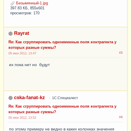
| ДоговорСпр"
;
Безымянный-1.jpg
397.83 КБ, 855x601
Запрос
.
УстановитьПараметр
(
"Организация"
,
просмотров: 170
Организация
);
Запрос
.
УстановитьПараметр
(
"ДатаКон"
,
КонецДня
(
ДатаКон
));
Rayrat
Запрос
.
УстановитьПараметр
(
"СписокСчетов"
,
СписокСчетов
);
Re: Как сгруппировать одноименные поля контрагента у
Запрос
.
УстановитьПараметр
(
"Контрагент"
,
которых разные суммы?
Контрагент
);
#3
05 июн 2012, 13:47
Запрос
.
УстановитьПараметр
(
"Подразделение"
,
Подразделение
);
их пока нет но будут
Результат
=
Запрос
.
Выполнить
();
Макет
=
ПолучитьМакет
(
"МакетВыгрузки"
);
ОбластьШапка
=
Макет
.
ПолучитьОбласть
(
"Шапка"
);
cska-fanat-kz
1С:Специалист
ОбластьСтрока
=
Макет
.
ПолучитьОбласть
(
"Строка"
);
Re: Как сгруппировать одноименные поля контрагента у
ТабДокумент
=
Новый
ТабличныйДокумент
();
которых разные суммы?
ТабДокумент
.
Вывести
(
ОбластьШапка
);
#4
05 июн 2012, 13:52
Парам
=
ОбластьСтрока
.
Параметры
;
по этому примеру не видно в каких колонках значения