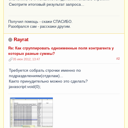
| ,

Смотрите итоговый результат запроса...
| Организация = &Организация

| И Субконто1 В ИЕРАРХИИ (&Контрагент)) КАК 
ХозрасчетныйОстатки

Получил помощь - скажи СПАСИБО.
|

Разобрался сам - расскажи другим.
|СГРУППИРОВАТЬ ПО

| ХозрасчетныйОстатки.Субконто1,

Rayrat
| ХозрасчетныйОстатки.Субконто2,

| ХозрасчетныйОстатки.Субконто1.ИНН,

Re: Как сгруппировать одноименные поля контрагента у
| ХозрасчетныйОстатки.Субконто1.КПП,

которых разные суммы?
| ХозрасчетныйОстатки.Субконто1.КодЭлюдии,

#2
05 июн 2012, 13:47
| ХозрасчетныйОстатки.Субконто2.КодЭлюдии,

| ХозрасчетныйОстатки.Субконто2.Номер,

Требуется собрать строчки именно по
| ХозрасчетныйОстатки.Субконто2.Дата,

подразделениям(отделам)...
| ХозрасчетныйОстатки.Субконто2.Подразделение

Както принудительно можно это сделать?
|

javascript:void(0);
|УПОРЯДОЧИТЬ ПО

| Контрагент,

| Подразделение

|ИТОГИ

| СУММА(СуммаДт)

|ПО

| Контрагент,
