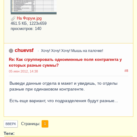
Пока
ВыборкаДоговор
.
Следующий
()
Цикл
Если
не
ВыборкаДоговор
.
ДоговорСпр
=
На Форум.jpg
Справочники
.
ДоговорыКонтрагентов
.
ПустаяСсылка
461.5 КБ, 1223x659
()
Тогда
просмотров: 140
Парам
.
Заполнить
(
ВыборкаДоговор
);
Парам
.
Контрагент
=
chuevsf
Хочу! Хочу! Хочу! Мышь на палочке!
ВыборкаДоговор
.
Контрагент
.
НаименованиеПолное
;
Парам
.
СуммаДт
=
Re: Как сгруппировать одноименные поля контрагента у
Формат
(
ВыборкаДоговор
.
СуммаДт
,
"ЧДЦ=2; ЧГ=0"
);
которых разные суммы?
#8
Парам
.
УчетнаяСистема
=
 ""
;
05 июн 2012, 14:38
Выведи данные отдела в макет и увидишь, то отделы
Парам
.
Дата
=
Формат
(
ДатаКон
,
 "ДЛФ=Д"
);
разные при одинаковом контрагенте.
// Если не 
ПустаяСтрока(ВыборкаДоговор.ДоговорНаименован
Есть еще вариант, что подразделения будут разные...
ие) Тогда
// Парам.Договор = 
ВыборкаДоговор.ДоговорНаименование;
Если
(
ВыборкаДоговор
.
НомерДоговора
=
Null
)
Страницы
1
ВВЕРХ
и
(
ВыборкаДоговор
.
ДатаДоговора
=
Null
)
Тогда
Теги:
Парам
.
Договор
=