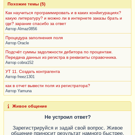
Похожие темы (5)
ВыборкаДоговор
.
ДоговорНаименование
;
ИначеЕсли
Как научиться программировать и в каких конйигурациях?
(
ПустаяСтрока
(
ВыборкаДоговор
.
НомерДоговора
))
какую литературу? и можно ли в интернете заказы брать и
и
(
ВыборкаДоговор
.
ДатаДоговора
=
Дата
(
1
,
1
,
1
))
где? зарание спасибо за ответ
Тогда
Автор
Almaz0856
Парам
.
Договор
=
Процедура заполнения поля
ВыборкаДоговор
.
ДоговорНаименование
;
Автор
Oracle
Иначе
Парам
.
Договор
=
ВыборкаДоговор
.
НомерДоговора
+
Подсчёт суммы задолжности дебитора по процентам.
" от " 
+
Формат
(
ВыборкаДоговор
.
ДатаДоговора
,
Передача данных из регистра в реквизиты справочника.
"ДЛФ=Д"
);
Автор
cobra152
КонецЕсли
;
УТ 11. Создать контрагента
Автор
freez1301
Парам
.
Дата
=
 ""
;
Парам
.
Договор
=
 ""
;
как в отчет вывести поля из регистратора?
ТабДокумент
.
Вывести
(
ОбластьСтрока
);
Автор
Yamuna
КонецЕсли
;
Живое общение
КонецЦикла
;
Не устроил ответ?
// ТабДокумент.Вывести(ОбластьСтрока);
КонецЕсли
;
Зарегистрируйся и задай свой вопрос. Живое
КонецЦикла
;
общение приносит результат намного быстрее.