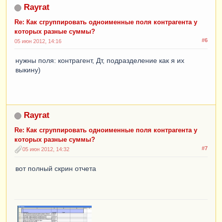
Rayrat
//ИначеЕсли 
Re: Как сгруппировать одноименные поля контрагента у
ВыборкаКонтрагент.СуммаВзаиморасчетов < 0 
которых разные суммы?
Тогда
#6
05 июн 2012, 14:16
// Парам.СуммаДт = 0;
// Парам.СуммаКт = Формат(-
нужны поля: контрагент, Дт, подразделение как я их
ВыборкаКонтрагент.СуммаВзаиморасчетов,"ЧДЦ=2; 
выкину)
ЧГ=0");
//ИначеЕсли 
ВыборкаКонтрагент.СуммаВзаиморасчетов = 0 
Тогда
//
Rayrat
// Парам.СуммаДт = 0;
// Парам.СуммаКт = 0;
Re: Как сгруппировать одноименные поля контрагента у
//КонецЕсли;
которых разные суммы?
#7
05 июн 2012, 14:32
//Сч = 0;
Парам
.
УчетнаяСистема
=
 ""
;
вот полный скрин отчета
ВыборкаДоговор
=
ВыборкаКонтрагент
.
Выбрать
(
ОбходРезультатаЗапр
оса
.
ПоГруппировкам
);