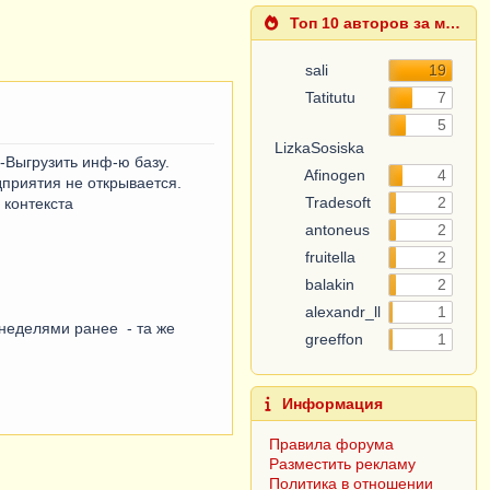
Топ 10 авторов за месяц
sali
19
Tatitutu
7
5
LizkaSosiska
-Выгрузить инф-ю базу.
Afinogen
4
приятия не открывается.
Tradesoft
2
 контекста
antoneus
2
fruitella
2
balakin
2
alexandr_ll
1
неделями ранее - та же
greeffon
1
Информация
Правила форума
Разместить рекламу
Политика в отношении