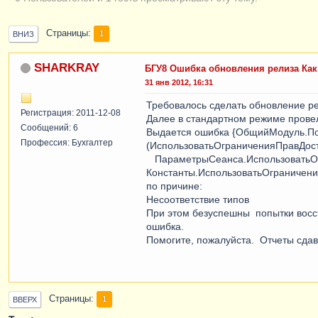
Страницы
1
ВНИЗ
SHARKRAY
БГУ8 Ошибка обновления релиза Как
31 янв 2012, 16:31
Требовалось сделать обновление рел
Регистрация: 2011-12-08
Далее в стандартном режиме прове
Сообщений: 6
Выдается ошибка {ОбщийМодуль.Пол
Профессия: Бухгалтер
(ИспользоватьОграниченияПравДос
ПараметрыСеанса.ИспользоватьОг
Константы.ИспользоватьОграничени
по причине:
Несоответствие типов
При этом безуспешны попытки восст
ошибка.
Помогите, пожалуйста. Отчеты сдава
Страницы
1
ВВЕРХ