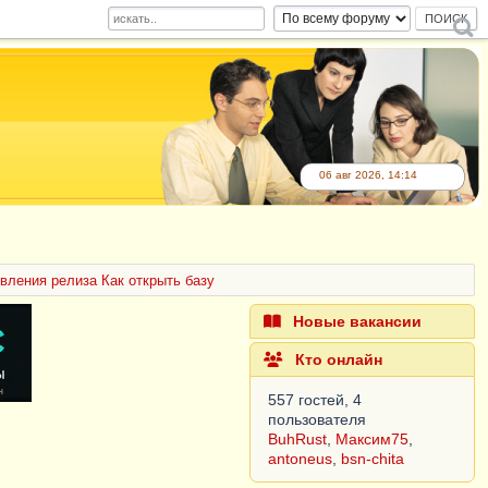
06 авг 2026, 14:14
вления релиза Как открыть базу
Новые вакансии
Кто онлайн
557 гостей, 4
пользователя
BuhRust
,
Максим75
,
antoneus
,
bsn-chita