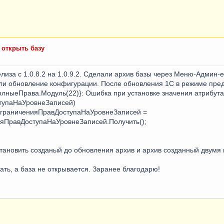
 открыть базу
иза с 1.0.8.2 на 1.0.9.2. Сделали архив базы через Меню-Админ-е
ли обновление конфигурации. После обновления 1С в режиме пред
ныеПрава.Модуль(22)}: Ошибка при установке значения атрибута
тупаНаУровнеЗаписей)
раниченияПравДоступаНаУровнеЗаписей =
яПравДоступаНаУровнеЗаписей.Получить();
ановить созданый до обновления архив и архив созданный двумя 
ть, а база не открывается. Заранее благодарю!