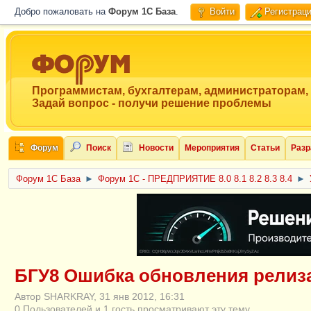
Добро пожаловать на
Форум 1C База
.
Войти
Регистрац
Программистам, бухгалтерам, администраторам,
Задай вопрос - получи решение проблемы
Форум
Поиск
Новости
Мероприятия
Статьи
Разр
Форум 1C База
►
Форум 1С - ПРЕДПРИЯТИЕ 8.0 8.1 8.2 8.3 8.4
►
ERID: CQH36pWzJqVJD4xVLsnhcU4hVPNjkBZe8KKxjJiYySyZAz
БГУ8 Ошибка обновления релиза
Автор SHARKRAY, 31 янв 2012, 16:31
0 Пользователей и 1 гость просматривают эту тему.