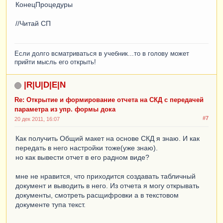
КонецПроцедуры
//Читай СП
Если долго всматриваться в учебник...то в голову может
прийти мысль его открыть!
|R|U|D|E|N
Re: Открытие и формирование отчета на СКД с передачей
параметра из упр. формы дока
#7
20 дек 2011, 16:07
Как получить Общий макет на основе СКД я знаю. И как
передать в него настройки тоже(уже знаю).
но как вывести отчет в его радном виде?
мне не нравится, что приходится создавать табличный
документ и выводить в него. Из отчета я могу открывать
документы, смотреть расщифровки а в текстовом
документе тупа текст.