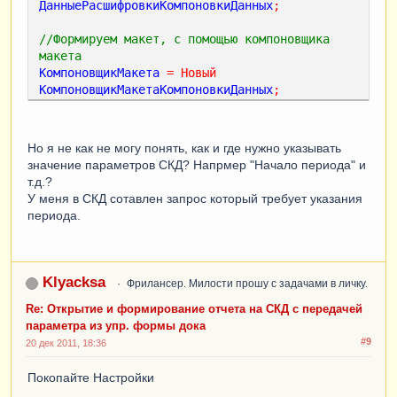
ДанныеРасшифровкиКомпоновкиДанных
;
//Формируем макет, с помощью компоновщика 
макета
КомпоновщикМакета
=
Новый
КомпоновщикМакетаКомпоновкиДанных
;
//Передаем в макет компоновки схему, 
настройки и данные расшифровки
Но я не как не могу понять, как и где нужно указывать
МакетКомпоновки
=
значение параметров СКД? Напрмер "Начало периода" и
КомпоновщикМакета
.
Выполнить
(
СхемаКомпоновкиДа
т.д.?
нных
,
У меня в СКД сотавлен запрос который требует указания
периода.
Настройки
,
ДанныеРасшифровки
);
//Выполним компоновку с помощью процессора 
компоновки
Klyacksa
Фрилансер. Милости прошу с задачами в личку.
ПроцессорКомпоновкиДанных
=
Новый
ПроцессорКомпоновкиДанных
;
Re: Открытие и формирование отчета на СКД с передачей
ПроцессорКомпоновкиДанных
.
Инициализировать
(
Ма
параметра из упр. формы дока
кетКомпоновки
,,
#9
20 дек 2011, 18:36
ДанныеРасшифровки
);
Покопайте Настройки