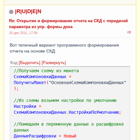
|R|U|D|E|N
Re: Открытие и формирование отчета на СКД с передачей
параметра из упр. формы дока
#8
20 дек 2011, 17:56
Вот тепичный вариант программного формирования
отчета на основе СКД:
Код
Выделить
Развернуть
//Получаем схему из макета
СхемаКомпоновкиДанных
=
ПолучитьМакет
(
"ОсновнаяСхемаКомпоновкиДанных"
);
//Из схемы возьмем настройки по умолчанию
Настройки
=
СхемаКомпоновкиДанных
.
НастройкиПоУмолчанию
;
//Помещаем в переменную данные о расшифровке 
данных
ДанныеРасшифровки
=
Новый