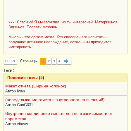
//Очищаем поле табличного документа
Результат
=
ЭлементыФормы
.
Результат
;
Результат
.
Очистить
();
xxx: Спасибо! Я бы загуглил, но ты интересней. Материшься.
//Выводим результат в табличный документ
Злишься. Послать можешь...
ПроцессорВывода
=
Новый
Мысль - это оргазм мозга. Кто способен его испытать -
ПроцессорВыводаРезультатаКомпоновкиДанных
получают истинное наслаждение, остальным приходится
имитировать
ВТабличныйДокумент
;
ПроцессорВывода
.
УстановитьДокумент
(
Результат
)
;
Страницы
1
ВВЕРХ
2
3
4
Теги:
ПроцессорВывода
.
Вывести
(
ПроцессорКомпоновкиДа
нных
);
Похожие темы (5)
Макет отчета (ширина колонок)
Автор
Iwan
(переделывание отчета с внутреннего на внешний)
Автор
GanG031
Внутренне соединение вместо левого в зависимости от
параметра
Автор
vitasw