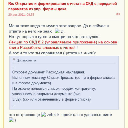
Re: Открытие и формирование отчета на СКД с передачей
параметра из упр. формы дока
#3
20 дек 2011, 09:53
Меня тоже когда то мучил этот вопрос. Да и сейчас я
ответа на него не знаю
.
Но тут порыл в гугле и смотри на что наткнулся:
Лекции по СКД 8.2 (управляемое приложение) на основе
книги Разработка сложных отчетов
!!!
А вот и то что ты спрашивал (цитата из книги):
Цитировать
...
Откроем документ Расходная накладная.
Выполним команду СписокПродаж. (сс- и в форме списка
и в форме документа)
На экране появится список продаж контрагенту,
указанному в открытом документе (рис.
3.32). (сс- или отмеченному в форме списка)
...
это потрясающе
прочитаю с удовольствием