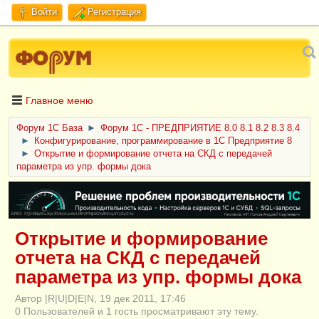
Войти
Регистрация
Главное меню
Форум 1C База
►
Форум 1С - ПРЕДПРИЯТИЕ 8.0 8.1 8.2 8.3 8.4
►
Конфигурирование, программирование в 1С Предприятие 8
►
Открытие и формирование отчета на СКД с передачей
параметра из упр. формы дока
ERID: CQH36pWzJqVJD4xVLsnhcU4hVPNjkBZe8KKxjJiYySyZAz
Открытие и формирование
отчета на СКД с передачей
параметра из упр. формы дока
Автор |R|U|D|E|N, 19 дек 2011, 17:46
0 Пользователей и 1 гость просматривают эту тему.