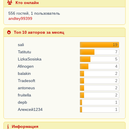
Кто онлайн
556 гостей, 1 пользователь
andtey99399
Топ 10 авторов за месяц
sali
19
Tatitutu
7
LizkaSosiska
5
Afinogen
4
balakin
2
Tradesoft
2
antoneus
2
fruitella
2
depb
1
Алексей1234
1
Информация