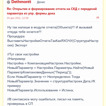
Dethmontt
Денис
Re: Открытие и формирование отчета на СКД с передачей
параметра из упр. формы дока
#6
20 дек 2011, 12:58
Ну так напиши в модуле отчета(Объекта)!!! И вызывай
откуда тебе хочется!!!
Процедура
ВыставитьНастройкиОтчетаТакКакЯХОЧУ(СтруктураНастр
оек) Экспорт
//Тут свои настройки
//Например
Настройка = КомпановщикНастроек.Настройки;
НовыйПараметр = Настройка.Параметры.Найти(Новый
ПараметрКомпановкиДанных("Период"));
Если НовыйПараметр <> Неопределено Тогда
НовыйПараметр.Значение = структураНастроек.Дата;//К
примеру
НовыйПараметр.Использование = Истина;
//В синтаксисе могу ошибаться, писал на память,
проверишь в СП