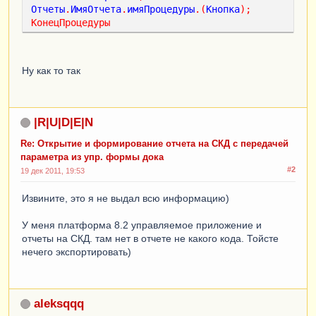
Отчеты
.
ИмяОтчета
.
имяПроцедуры
.(
Кнопка
);
КонецПроцедуры
Ну как то так
|R|U|D|E|N
Re: Открытие и формирование отчета на СКД с передачей
параметра из упр. формы дока
#2
19 дек 2011, 19:53
Извините, это я не выдал всю информацию)
У меня платформа 8.2 управляемое приложение и
отчеты на СКД. там нет в отчете не какого кода. Тойсте
нечего экспортировать)
aleksqqq