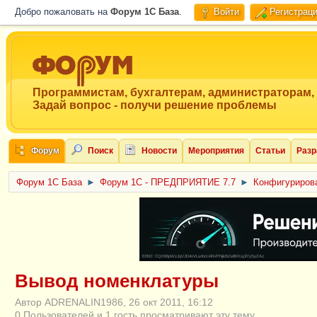
Добро пожаловать на
Форум 1C База
.
Войти
Регистрац
Программистам, бухгалтерам, администраторам,
Задай вопрос - получи решение проблемы
Форум
Поиск
Новости
Мероприятия
Статьи
Разр
Форум 1C База
►
Форум 1С - ПРЕДПРИЯТИЕ 7.7
►
Конфигурирова
ERID: CQH36pWzJqVJD4xVLsnhcU4hVPNjkBZe8KKxjJiYySyZAz
Вывод номенклатуры
Автор ADRENALIN1986, 26 окт 2011, 16:12
0 Пользователей и 1 гость просматривают эту тему.