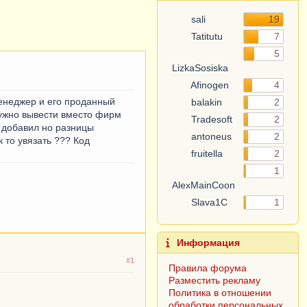
sali
19
Tatitutu
7
5
LizkaSosiska
Afinogen
4
менеджер и его проданный
balakin
2
нужно вывести вместо фирм
Tradesoft
2
 добавил но разницы
antoneus
2
 то увязать ??? Код
fruitella
2
1
AlexMainCoon
Slava1C
1
Информация
#1
Правила форума
Разместить рекламу
Политика в отношении
обработки персональных