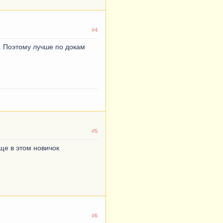
#4
). Поэтому лучше по докам
#5
еще в этом новичок
#6