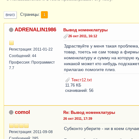
Страницы
1
ВНИЗ
ADRENALIN1986
Вывод номенклатуры
26 окт 2011, 16:12
Здраствуйте у меня такая проблема,
Регистрация: 2011-01-22
товар, тоетсь не сам товар а фирм
Сообщений: 44
номенклатуру и сумму на которую ку
Профессия: Программист
никакой может кто нибудь подскажет 
7.7
прилагаю помогите плиз.
Текст12.txt
11.76 КБ
скачиваний: 56
comol
Re: Вывод номенклатуры
26 окт 2011, 17:39
Субконто уберите - ни в коем случае
Регистрация: 2011-09-08
Сообщений: 285