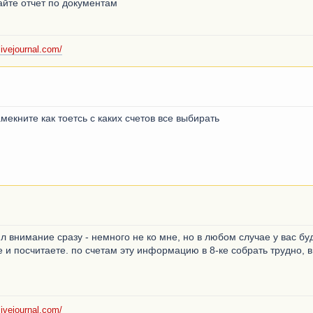
райте отчет по документам
livejournal.com/
екните как тоетсь с каких счетов все выбирать
ил внимание сразу - немного не ко мне, но в любом случае у вас бу
е и посчитаете. по счетам эту информацию в 8-ке собрать трудно, в
livejournal.com/