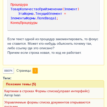
Процедура
ТоварКоличествоПриИзменении
(
Элемент
)
ЭтаФорма
.
ТекущийЭлемент
=
ЭлементыФормы
.
ПолеВвода1
;
КонецПроцедуры
Если текст одной из процедур закоментировать, то фокус
не ставится. Может кто-нибудь обьяснить почему так,
либо ссылку где это описано?
Причем если строка новая, то код не работает.
Страницы
1
ВВЕРХ
Теги:
Похожие темы (5)
Картинки в строках Формы списка(управл интерфейс)
Автор
Iwan
Управляемые формы списка документов открываются
пустыми