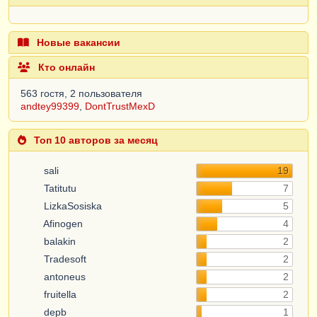
Новые вакансии
Кто онлайн
563 гостя, 2 пользователя
andtey99399
,
DontTrustMexD
Топ 10 авторов за месяц
sali
19
Tatitutu
7
LizkaSosiska
5
Afinogen
4
balakin
2
Tradesoft
2
antoneus
2
fruitella
2
depb
1