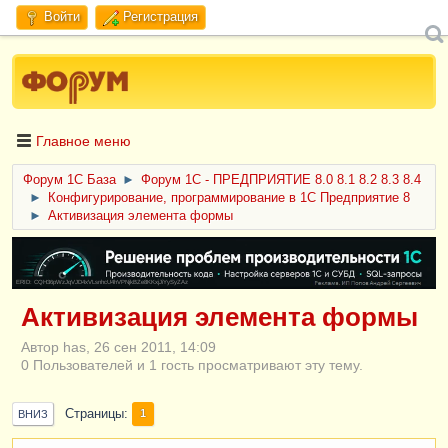
Войти
Регистрация
Главное меню
Форум 1C База
►
Форум 1С - ПРЕДПРИЯТИЕ 8.0 8.1 8.2 8.3 8.4
►
Конфигурирование, программирование в 1С Предприятие 8
►
Активизация элемента формы
ERID: CQH36pWzJqVJD4xVLsnhcU4hVPNjkBZe8KKxjJiYySyZAz
Активизация элемента формы
Автор has, 26 сен 2011, 14:09
0 Пользователей и 1 гость просматривают эту тему.
Страницы
1
ВНИЗ