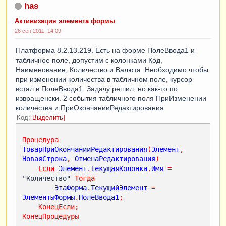
has
Активизация элемента формы
26 сен 2011, 14:09
Платформа 8.2.13.219. Есть на форме ПолеВвода1 и
табличное поле, допустим с колонками Код,
Наименование, Количество и Валюта. Необходимо чтобы
при изменении количества в табличном поле, курсор
встал в ПолеВвода1. Задачу решил, но как-то по
извращенски. 2 события табличного поля ПриИзменении
количества и ПриОкончанииРедактирования
Код
Выделить
Процедура
ТоварПриОкончанииРедактирования
(
Элемент
,
НоваяСтрока
,
ОтменаРедактирования
)
Если
Элемент
.
ТекущаяКолонка
.
Имя
=
"Количество" 
Тогда
ЭтаФорма
.
ТекущийЭлемент
=
ЭлементыФормы
.
ПолеВвода1
;
КонецЕсли
;
КонецПроцедуры