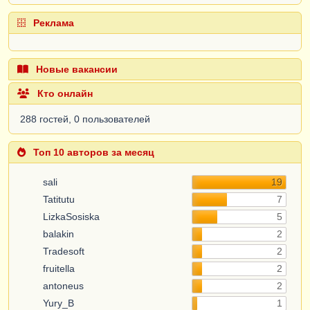
Реклама
Новые вакансии
Кто онлайн
288 гостей, 0 пользователей
Топ 10 авторов за месяц
sali
19
Tatitutu
7
LizkaSosiska
5
balakin
2
Tradesoft
2
fruitella
2
antoneus
2
Yury_B
1