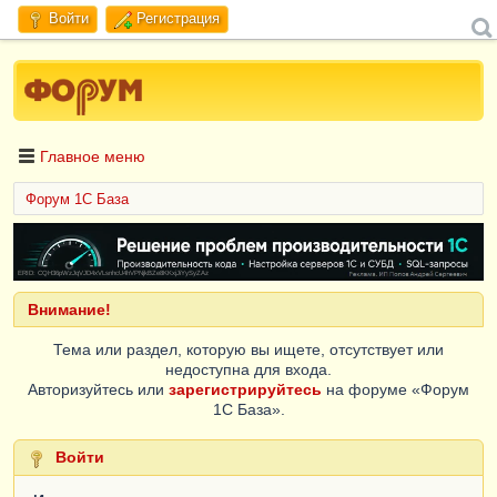
Войти
Регистрация
Главное меню
Форум 1C База
ERID: CQH36pWzJqVJD4xVLsnhcU4hVPNjkBZe8KKxjJiYySyZAz
Внимание!
Тема или раздел, которую вы ищете, отсутствует или
недоступна для входа.
Авторизуйтесь или
зарегистрируйтесь
на форуме «Форум
1C База».
Войти