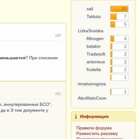
sali
20
Tatitutu
7
5
LizkaSosiska
#20
Afinogen
4
balakin
2
Tradesoft
2
меньшается
? При списании
antoneus
2
fruitella
2
1
innatvorogova
1
#21
AlexMainCoon
е, аннулированные БСО",
 да в Э том документе у
Информация
Правила форума
Разместить рекламу