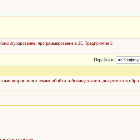
О
,
анка
Конфигурирование, программирование в 1С Предприятие 8
Перейти в
ствами встроенного языка обойти табличную часть документа и обра
мент/справочник