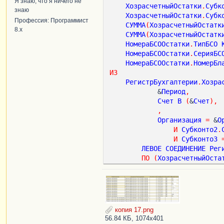
Я знаю, что я ничего не
ХозрасчетныйОстатки
.
Субк
знаю
ХозрасчетныйОстатки
.
Субк
Профессия: Программист
СУММА
(
ХозрасчетныйОстатк
8.x
СУММА
(
ХозрасчетныйОстатк
НомераБСООстатки
.
ТипБСО
НомераБСООстатки
.
СерияБС
НомераБСООстатки
.
НомерБл
ИЗ
РегистрБухгалтерии
.
Хозра
            &
Период
,
Счет
В
(
&
Счет
),
,
Организация
=
 &
О
И
Субконто2
.
И
Субконто3
ЛЕВОЕ
СОЕДИНЕНИЕ
Рег
ПО
(
ХозрасчетныйОста
СГРУППИРОВАТЬ
ПО
ХозрасчетныйОстатки
.
Субк
ХозрасчетныйОстатки
.
Субк
ХозрасчетныйОстатки
.
Субк
копия 17.png
НомераБСООстатки
.
ТипБСО
,
56.84 КБ, 1074x401