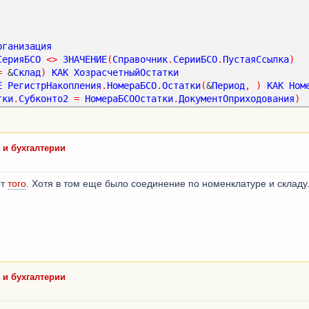
рганизация
СерияБСО
<
>
ЗНАЧЕНИЕ
(
Справочник
.
СерииБСО
.
ПустаяСсылка
)
=
 &
Склад
)
КАК
ХозрасчетныйОстатки
Е
РегистрНакопления
.
НомераБСО
.
Остатки
(
&
Период
,
)
КАК
Ном
тки
.
Субконто2
=
НомераБСООстатки
.
ДокументОприходования
)
онто1
,
 и бухгалтерии
онто2
,
онто3
,
от
того
. Хотя в том еще было соединение по номенклатуре и складу
О
,
анка
 и бухгалтерии