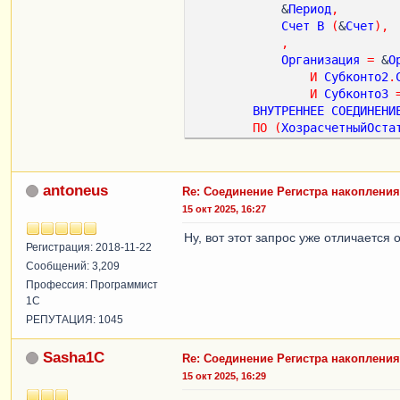
            &
Период
,
Счет
В
(
&
Счет
),
,
Организация
=
 &
О
И
Субконто2
.
И
Субконто3
ВНУТРЕННЕЕ
СОЕДИНЕНИ
ПО
(
ХозрасчетныйОста
СГРУППИРОВАТЬ
ПО
ХозрасчетныйОстатки
.
Субк
antoneus
Re: Соединение Регистра накопления
ХозрасчетныйОстатки
.
Субк
15 окт 2025, 16:27
ХозрасчетныйОстатки
.
Субк
НомераБСООстатки
.
ТипБСО
,
Ну, вот этот запрос уже отличается 
НомераБСООстатки
.
СерияБС
Регистрация: 2018-11-22
НомераБСООстатки
.
НомерБл
Сообщений: 3,209
Профессия: Программист
1С
РЕПУТАЦИЯ: 1045
Sasha1C
Re: Соединение Регистра накопления
15 окт 2025, 16:29