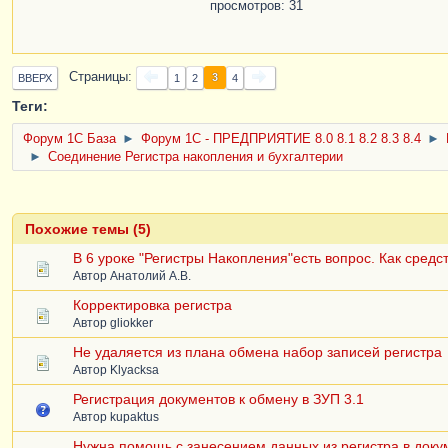
НомераБСООстатки
.
СерияБС
просмотров: 31
НомераБСООстатки
.
НомерБл
Страницы
3
ВВЕРХ
1
2
4
Теги:
Форум 1C База
►
Форум 1С - ПРЕДПРИЯТИЕ 8.0 8.1 8.2 8.3 8.4
►
►
Соединение Регистра накопления и бухгалтерии
Похожие темы (5)
В 6 уроке "Регистры Накопления"есть вопрос. Как сред
Автор
Анатолий А.В.
Корректировка регистра
Автор
gliokker
Не удаляется из плана обмена набор записей регистра
Автор
Klyacksa
Регистрация документов к обмену в ЗУП 3.1
Автор
kupaktus
Нужна помощь с занесением данных из регистра в доку