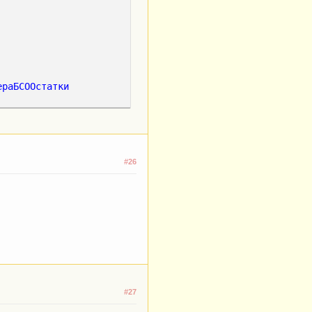
ераБСООстатки
#26
.
#27