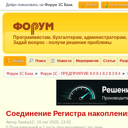
Добро пожаловать на
Форум 1C База
.
Войти
Регистрац
Программистам, бухгалтерам, администраторам,
Задай вопрос - получи решение проблемы
Форум
Поиск
Новости
Мероприятия
Статьи
Разр
Форум 1C База
►
Форум 1С - ПРЕДПРИЯТИЕ 8.0 8.1 8.2 8.3 8.4
►
ERID: CQH36pWzJqVJD4xVLsnhcU4hVPNjkBZe8KKxjJiYySyZAz
Соединение Регистра накоплени
Автор Sasha1C, 15 окт 2025, 13:02
0 Пользователей и 1 гость просматривают эту тему.