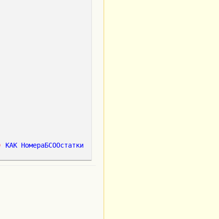
)
КАК
НомераБСООстатки