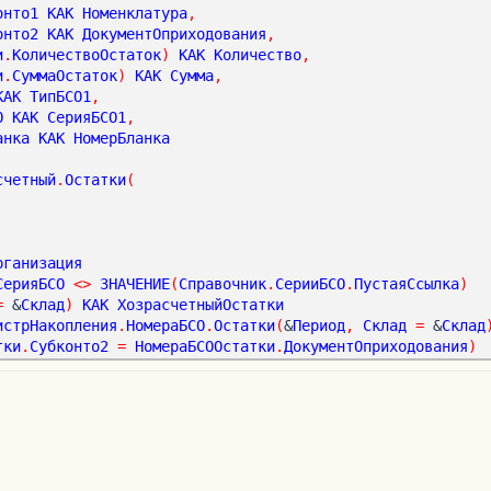
онто1
КАК
Номенклатура
,
онто2
КАК
ДокументОприходования
,
и
.
КоличествоОстаток
)
КАК
Количество
,
и
.
СуммаОстаток
)
КАК
Сумма
,
КАК
ТипБСО1
,
О
КАК
СерияБСО1
,
анка
КАК
НомерБланка
счетный
.
Остатки
(
рганизация
СерияБСО
<
>
ЗНАЧЕНИЕ
(
Справочник
.
СерииБСО
.
ПустаяСсылка
)
=
 &
Склад
)
КАК
ХозрасчетныйОстатки
истрНакопления
.
НомераБСО
.
Остатки
(
&
Период
,
Склад
=
 &
Склад
тки
.
Субконто2
=
НомераБСООстатки
.
ДокументОприходования
)
онто1
,
онто2
,
онто3
,