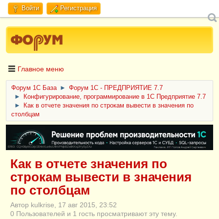
Войти
Регистрация
Главное меню
Форум 1C База
►
Форум 1С - ПРЕДПРИЯТИЕ 7.7
►
Конфигурирование, программирование в 1С Предприятие 7.7
►
Как в отчете значения по строкам вывести в значения по
столбцам
ERID: CQH36pWzJqVJD4xVLsnhcU4hVPNjkBZe8KKxjJiYySyZAz
Как в отчете значения по
строкам вывести в значения
по столбцам
Автор kulkrise, 17 авг 2015, 23:52
0 Пользователей и 1 гость просматривают эту тему.