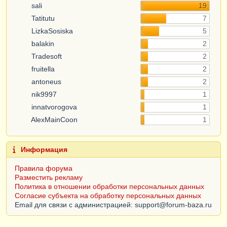
sali
19
Tatitutu
7
LizkaSosiska
5
balakin
2
Tradesoft
2
fruitella
2
antoneus
2
nik9997
1
innatvorogova
1
AlexMainCoon
1
Информация
Правила форума
Разместить рекламу
Политика в отношении обработки персональных данных
Согласие субъекта на обработку персональных данных
Email для связи с администрацией: