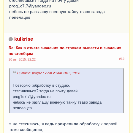
стесняешься? тогда на почту давай
prog1c7.7@yandex.ru
небось не разглашу военную тайну тваво завода
пепелацев
kulkrise
Re: Как в отчете значения по строкам вывести в значения
по столбцам
#12
20 авг 2015, 22:22
Цитата: prog1c7.7 от 20 авг 2015, 19:08
Повторяю :обработку в студию.
стесняешься? тогда на почту давай
prog1c7.7@yandex.ru
небось не разглашу военную тайну тваво завода
пепелацев
я не стесняюсь, я ведь прикрепила обработку к первой
теме сообщения,