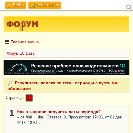
Войти
Регистрация
Главное меню
Форум 1C База
ERID: CQH36pWzJqVJD4xVLsnhcU4hVPNjkBZe8KKxjJiYySyZAz
Результаты поиска по тегу : периоды с пустыми
оборотами
Страницы
1
1
Как в запросе получить даты периода?
« от
MuI_I_Ika
, Ответов: 0, Просмотров: 17406, от 01 дек
2013, 18:54 »