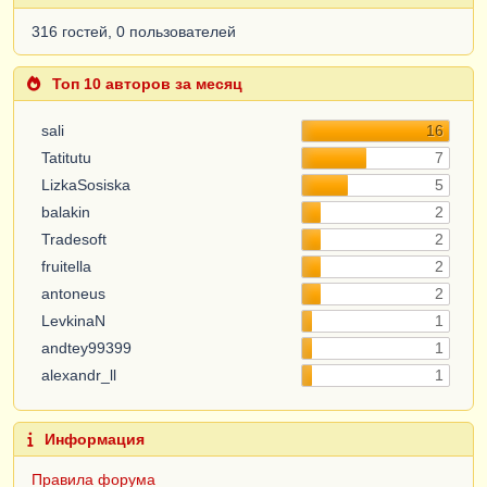
316 гостей, 0 пользователей
Топ 10 авторов за месяц
sali
16
Tatitutu
7
LizkaSosiska
5
balakin
2
Tradesoft
2
fruitella
2
antoneus
2
LevkinaN
1
andtey99399
1
alexandr_ll
1
Информация
Правила форума