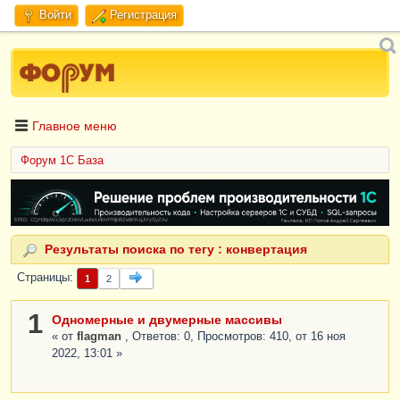
Войти
Регистрация
Главное меню
Форум 1C База
ERID: CQH36pWzJqVJD4xVLsnhcU4hVPNjkBZe8KKxjJiYySyZAz
Результаты поиска по тегу : конвертация
Страницы
1
2
1
Одномерные и двумерные массивы
« от
flagman
, Ответов: 0, Просмотров: 410, от 16 ноя
2022, 13:01 »