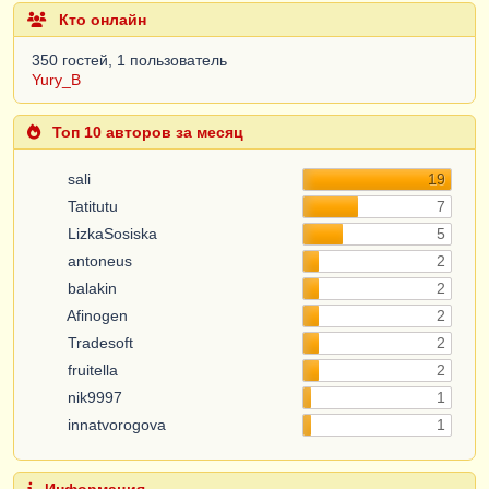
Кто онлайн
350 гостей, 1 пользователь
Yury_B
Топ 10 авторов за месяц
sali
19
Tatitutu
7
LizkaSosiska
5
antoneus
2
balakin
2
Afinogen
2
Tradesoft
2
fruitella
2
nik9997
1
innatvorogova
1
Информация