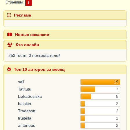
Страницы
1
Реклама
Новые вакансии
Кто онлайн
253 гостя, 0 пользователей
Топ 10 авторов за месяц
sali
19
Tatitutu
7
LizkaSosiska
5
balakin
2
Tradesoft
2
fruitella
2
antoneus
2