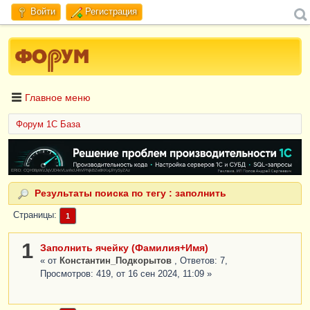
Войти
Регистрация
Главное меню
Форум 1C База
ERID: CQH36pWzJqVJD4xVLsnhcU4hVPNjkBZe8KKxjJiYySyZAz
Результаты поиска по тегу : заполнить
Страницы
1
1
Заполнить ячейку (Фамилия+Имя)
« от
Константин_Подкорытов
, Ответов: 7,
Просмотров: 419, от 16 сен 2024, 11:09 »