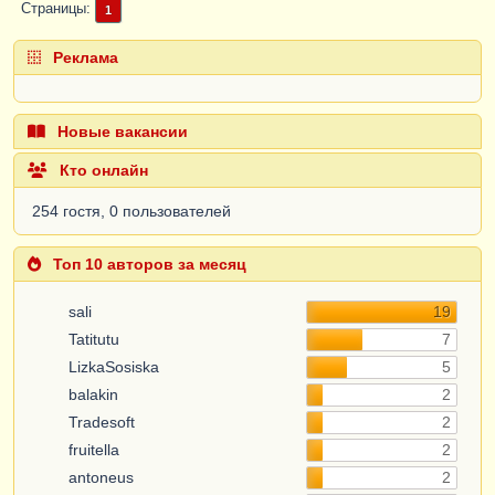
Страницы
1
Реклама
Новые вакансии
Кто онлайн
254 гостя, 0 пользователей
Топ 10 авторов за месяц
sali
19
Tatitutu
7
LizkaSosiska
5
balakin
2
Tradesoft
2
fruitella
2
antoneus
2