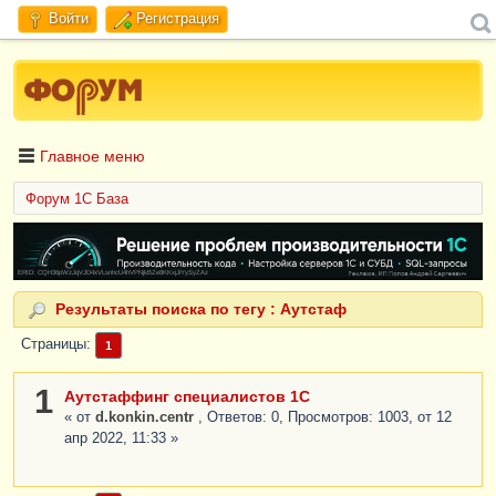
Войти
Регистрация
Главное меню
Форум 1C База
ERID: CQH36pWzJqVJD4xVLsnhcU4hVPNjkBZe8KKxjJiYySyZAz
Результаты поиска по тегу : Аутстаф
Страницы
1
1
Аутстаффинг специалистов 1С
« от
d.konkin.centr
, Ответов: 0, Просмотров: 1003, от 12
апр 2022, 11:33 »