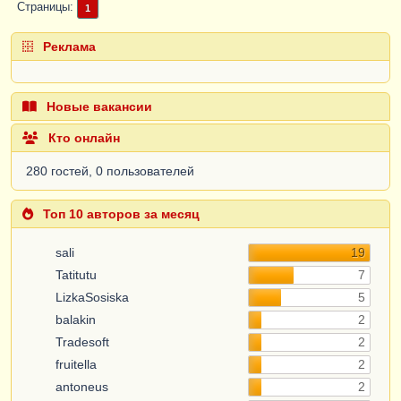
Страницы
1
Реклама
Новые вакансии
Кто онлайн
280 гостей, 0 пользователей
Топ 10 авторов за месяц
sali
19
Tatitutu
7
LizkaSosiska
5
balakin
2
Tradesoft
2
fruitella
2
antoneus
2