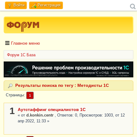
Войти
Регистрация
Главное меню
Форум 1C База
ERID: CQH36pWzJqVJD4xVLsnhcU4hVPNjkBZe8KKxjJiYySyZAz
Результаты поиска по тегу : Методисты 1С
Страницы
1
1
Аутстаффинг специалистов 1С
« от
d.konkin.centr
, Ответов: 0, Просмотров: 1003, от 12
апр 2022, 11:33 »