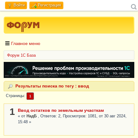
Войти
Регистрация
Главное меню
Форум 1C База
ERID: CQH36pWzJqVJD4xVLsnhcU4hVPNjkBZe8KKxjJiYySyZAz
Результаты поиска по тегу : ввод
Страницы
1
1
Ввод остатков по земельным участкам
« от
НадБ
, Ответов: 2, Просмотров: 1081, от 30 авг 2024,
15:48 »