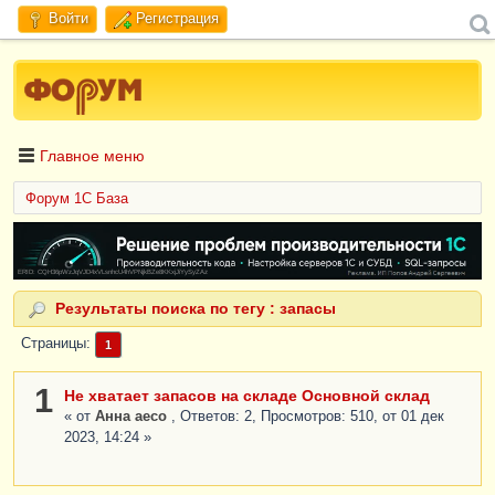
Войти
Регистрация
Главное меню
Форум 1C База
ERID: CQH36pWzJqVJD4xVLsnhcU4hVPNjkBZe8KKxjJiYySyZAz
Результаты поиска по тегу : запасы
Страницы
1
1
Не хватает запасов на складе Основной склад
« от
Анна aeco
, Ответов: 2, Просмотров: 510, от 01 дек
2023, 14:24 »