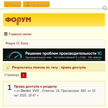
Войти
Регистрация
Главное меню
Форум 1C База
ERID: CQH36pWzJqVJD4xVLsnhcU4hVPNjkBZe8KKxjJiYySyZAz
Результаты поиска по тегу : права доступа
Страницы
1
1
Права доступа к разделу
« от
Dmitrii_VVV
, Ответов: 19, Просмотров: 892, от 10
окт 2025, 10:47 »