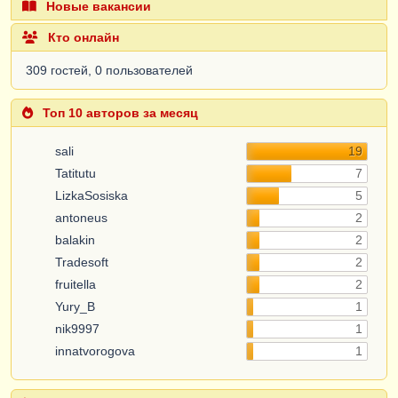
Новые вакансии
Кто онлайн
309 гостей, 0 пользователей
Топ 10 авторов за месяц
sali
19
Tatitutu
7
LizkaSosiska
5
antoneus
2
balakin
2
Tradesoft
2
fruitella
2
Yury_B
1
nik9997
1
innatvorogova
1