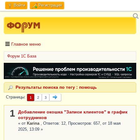
Войти
Регистрация
Главное меню
Форум 1C База
ERID: CQH36pWzJqVJD4xVLsnhcU4hVPNjkBZe8KKxjJiYySyZAz
Результаты поиска по тегу : помощь
Страницы
1
2
3
1
Добавление окошка "Записи клиентов" в график
сотрудников
« от
Karina
, Ответов: 12, Просмотров: 657, от 18 мая
2025, 13:09 »