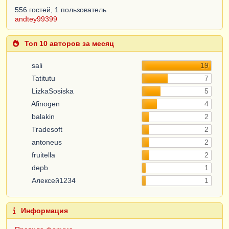
556 гостей, 1 пользователь
andtey99399
Топ 10 авторов за месяц
sali
19
Tatitutu
7
LizkaSosiska
5
Afinogen
4
balakin
2
Tradesoft
2
antoneus
2
fruitella
2
depb
1
Алексей1234
1
Информация