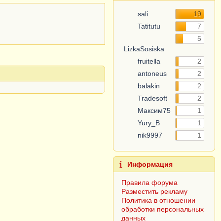
sali
19
Tatitutu
7
5
LizkaSosiska
fruitella
2
antoneus
2
balakin
2
Tradesoft
2
Максим75
1
Yury_B
1
nik9997
1
Информация
Правила форума
Разместить рекламу
Политика в отношении
обработки персональных
данных