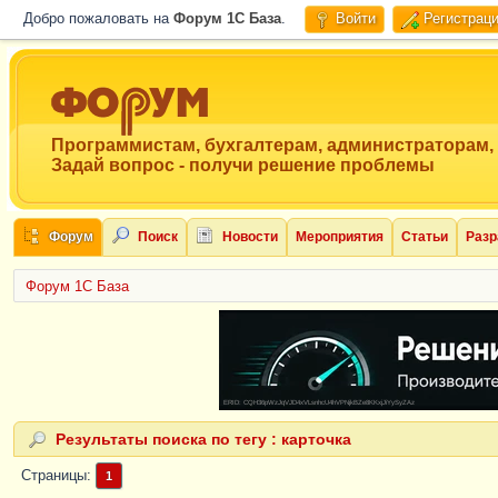
Добро пожаловать на
Форум 1C База
.
Войти
Регистрац
Программистам, бухгалтерам, администраторам,
Задай вопрос - получи решение проблемы
Форум
Поиск
Новости
Мероприятия
Статьи
Разр
Форум 1C База
ERID: CQH36pWzJqVJD4xVLsnhcU4hVPNjkBZe8KKxjJiYySyZAz
Результаты поиска по тегу : карточка
Страницы
1