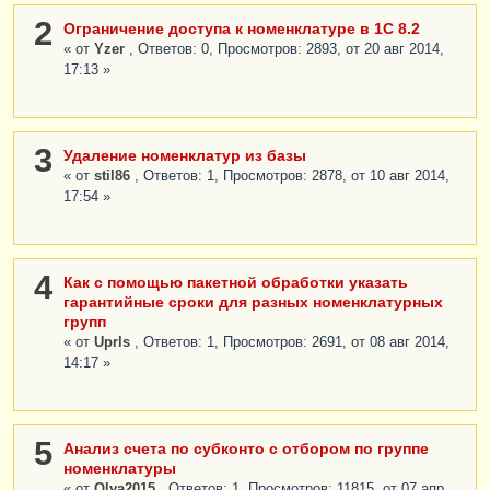
2
Ограничение доступа к номенклатуре в 1С 8.2
« от
Yzer
, Ответов: 0, Просмотров: 2893, от 20 авг 2014,
17:13 »
3
Удаление номенклатур из базы
« от
stil86
, Ответов: 1, Просмотров: 2878, от 10 авг 2014,
17:54 »
4
Как с помощью пакетной обработки указать
гарантийные сроки для разных номенклатурных
групп
« от
Uprls
, Ответов: 1, Просмотров: 2691, от 08 авг 2014,
14:17 »
5
Анализ счета по субконто с отбором по группе
номенклатуры
« от
Olya2015
, Ответов: 1, Просмотров: 11815, от 07 апр