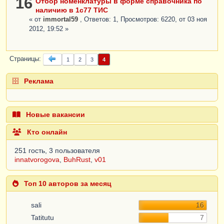
16
Отбор номенклатуры в форме справочника по
наличию в 1с77 ТИС
« от
immortal59
, Ответов: 1, Просмотров: 6220, от 03 ноя
2012, 19:52 »
Страницы
1
2
3
4
Реклама
Новые вакансии
Кто онлайн
251 гость, 3 пользователя
innatvorogova
,
BuhRust
,
v01
Топ 10 авторов за месяц
sali
16
Tatitutu
7