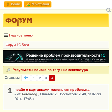
Войти
Регистрация
Главное меню
Форум 1C База
ERID: CQH36pWzJqVJD4xVLsnhcU4hVPNjkBZe8KKxjJiYySyZAz
Результаты поиска по тегу : номенклатура
Страницы
1
2
3
4
1
прайс с картинками маленькая проблемка
« от
Антонdog
, Ответов: 2, Просмотров: 2348, от 02 окт
2014, 17:48 »