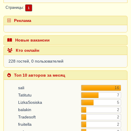
Страницы
1
Реклама
Новые вакансии
Кто онлайн
228 гостей, 0 пользователей
Топ 10 авторов за месяц
sali
16
Tatitutu
7
LizkaSosiska
5
balakin
2
Tradesoft
2
fruitella
2