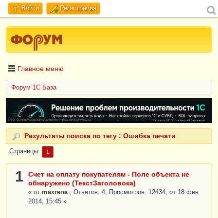
Войти
Регистрация
Главное меню
Форум 1C База
ERID: CQH36pWzJqVJD4xVLsnhcU4hVPNjkBZe8KKxjJiYySyZAz
Результаты поиска по тегу : Ошибка печати
Страницы
1
1
Счет на оплату покупателям - Поле объекта не
обнаружено (ТекстЗаголовока)
« от
maxrena
, Ответов: 4, Просмотров: 12434, от 18 фев
2014, 15:45 »